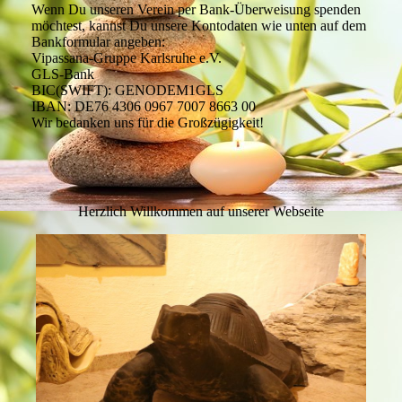
Wenn Du unseren Verein per Bank-Überweisung spenden
möchtest, kannst Du unsere Kontodaten wie unten auf dem
Bankformular angeben:
Vipassana-Gruppe Karlsruhe e.V.
GLS-Bank
BIC(SWIFT): GENODEM1GLS
IBAN: DE76 4306 0967 7007 8663 00
Wir bedanken uns für die Großzügigkeit!
Herzlich Willkommen auf unserer Webseite