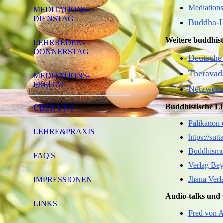
Mediations
MEDITATIONS-
DIENSTAG
Buddha-H
Weitere buddhist
LEHRREDEN-
DONNERSTAG
Deutsche
Theravad
MEDITATIONS-
FREITAG
Netzwerk
Buddhistische Li
ÜBER UNS
Palikanon 
LEHRE&PRAXIS
https://sut
Buddhismu
FAQ'S
Verlag Bey
Jhana Verl
IMPRESSIONEN
Audio-talks und 
LINKS
Fred von 