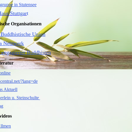
gruppe in Stutensee
aus Stuttgar
t
ische Organisationen
 Buddhistische Union
a Netzwerk
 engagierter Buddhisten
teratur
online
tacentral.net/?lang=de
s Aktuell
erlein u. Steinschulte
ag
videos
Allmen