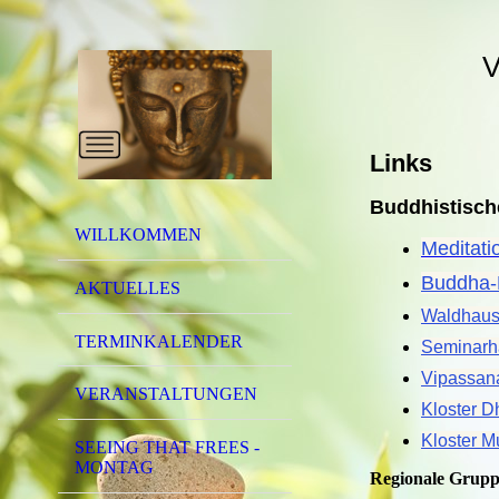
V
Links
Buddhistisch
WILLKOMMEN
Meditati
Buddha-
AKTUELLES
Waldhaus
TERMINKALENDER
Seminarh
Vipassan
VERANSTALTUNGEN
Kloster 
Kloster M
SEEING THAT FREES -
MONTAG
Regionale Grup